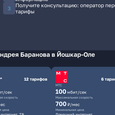
Получите консультацию: оператор пе
тарифы
Андрея Баранова в Йошкар-Оле
12 тарифов
6 тар
МТС
100
ит/сек
мбит/сек
я скорость
Максимальная скорость
700
мес
₽/мес
я цена
Минимальная цена
интернет, ТВ
Домашний интернет