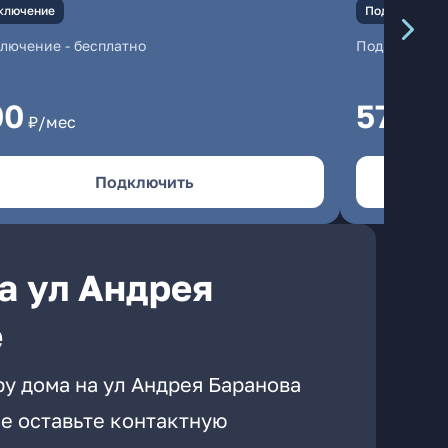
ключение
Подключение
ключение
-
бесплатно
Подключени
00
570
₽/мес
₽/м
Подключить
а ул Андрея
е
у дома на ул Андрея Баранова
е оставьте контактную