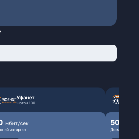
е
Уфанет
Фотон 100
0
500
мбит/сек
мбит
шний интернет
Домашний инте