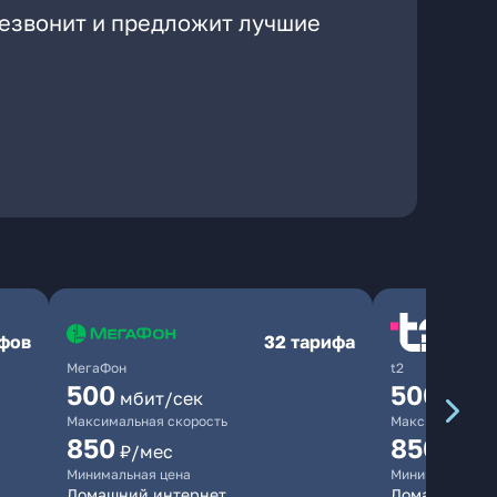
резвонит и предложит лучшие
ифов
32 тарифа
МегаФон
t2
500
500
мбит/сек
мбит/
Максимальная скорость
Максимальная 
850
850
₽/мес
₽/мес
Минимальная цена
Минимальная ц
Домашний интернет
Домашний ин