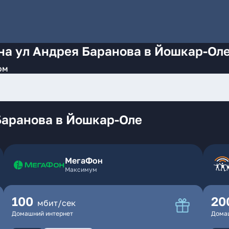
на ул Андрея Баранова в Йошкар-Ол
ом
Баранова в Йошкар-Оле
МегаФон
Максимум
100
20
мбит/сек
Домашний интернет
Дома