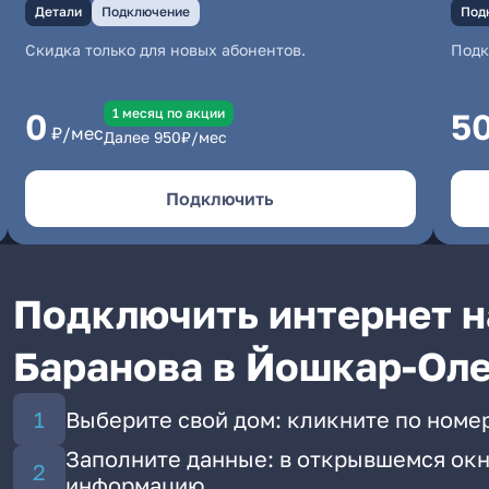
Детали
Подключение
Под
Скидка только для новых абонентов.
Под
1 месяц по акции
0
5
₽/мес
Далее
950
₽/мес
Подключить
Подключить интернет н
Баранова в Йошкар-Ол
Выберите свой дом: кликните по номер
Заполните данные: в открывшемся окн
информацию