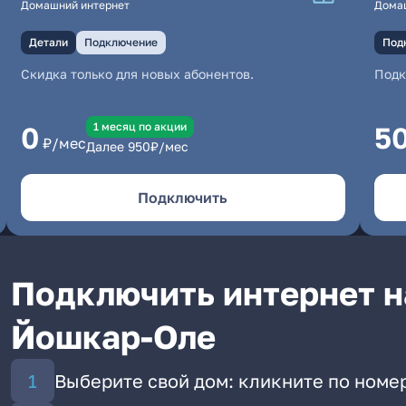
Домашний интернет
Дома
Детали
Подключение
Под
Скидка только для новых абонентов.
Под
1 месяц по акции
0
5
₽/мес
Далее
950
₽/мес
Подключить
Подключить интернет н
Йошкар-Оле
Выберите свой дом: кликните по номе