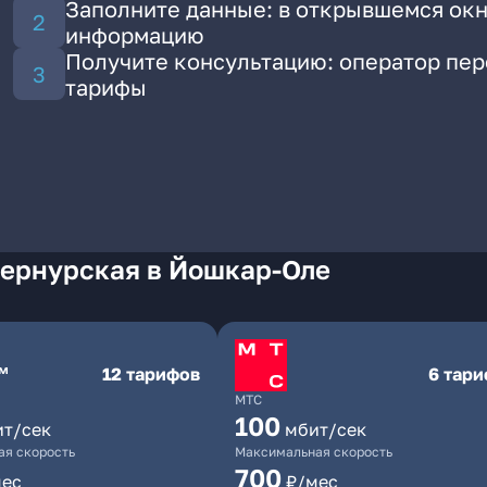
Заполните данные: в открывшемся окн
информацию
Получите консультацию: оператор пе
тарифы
Сернурская в Йошкар-Оле
12 тарифов
6 тар
МТС
100
ит/сек
мбит/сек
я скорость
Максимальная скорость
700
мес
₽/мес