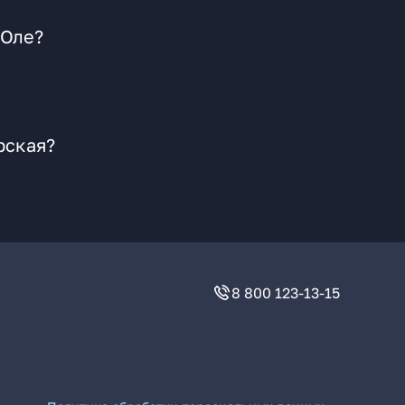
-Оле?
рская?
8 800 123-13-15