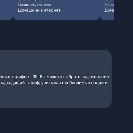
Минимальная цена
Минимальная ц
Домашний интернет
Домашний ин
пных тарифов - 39. Вы можете выбрать подключение
на подходящий тариф, учитывая необходимые опции и