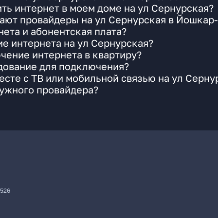
ть интернет в моем доме на ул Сернурская?
гают провайдеры на ул Сернурская в Йошкар
ета и абонентская плата?
ие интернета на ул Сернурская?
чение интернета в квартиру?
удование для подключения?
сте с ТВ или мобильной связью на ул Серну
нужного провайдера?
7526