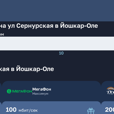
на ул Сернурская в Йошкар-Оле
ом
10
кая в Йошкар-Оле
МегаФон
Максимум
100
20
мбит/сек