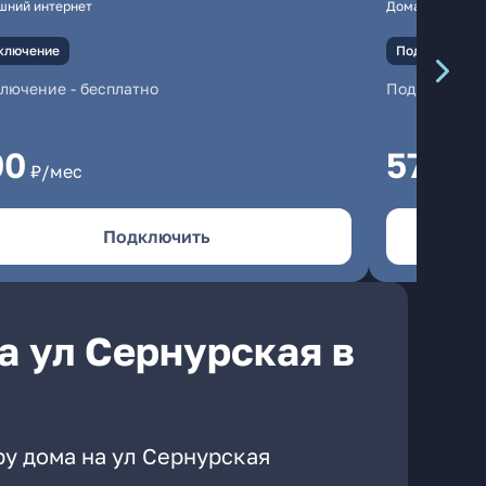
шний интернет
Домашний инте
ключение
Подключение
ключение
-
бесплатно
Подключени
00
570
₽/мес
₽/м
Подключить
а ул Сернурская в
ру дома на ул Сернурская