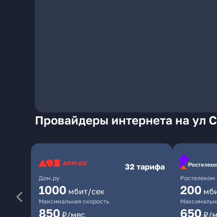
Провайдеры интернета на ул 
32 тарифа
Дом.ру
Ростелеком
1000
200
мбит/сек
мб
Максимальная скорость
Максимальна
850
650
₽/мес
₽/