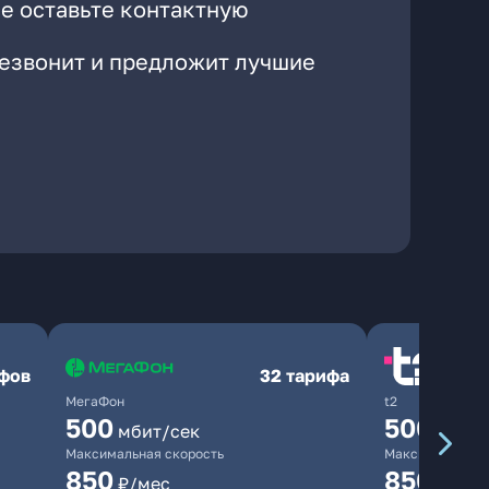
е оставьте контактную
резвонит и предложит лучшие
ифов
32 тарифа
МегаФон
t2
500
500
мбит/сек
мбит/
Максимальная скорость
Максимальная 
850
850
₽/мес
₽/мес