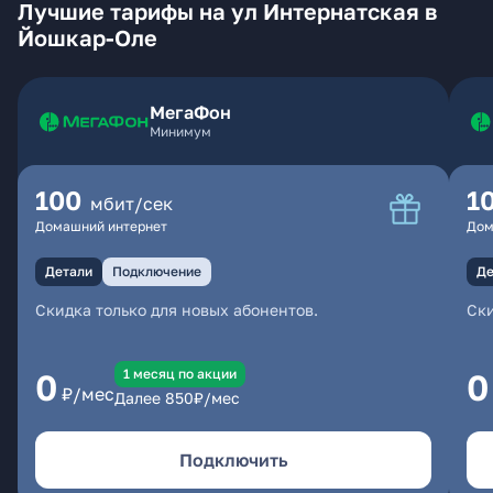
Лучшие тарифы на ул Интернатская в
Йошкар-Оле
МегаФон
Минимум
100
1
мбит/сек
Домашний интернет
Дом
Детали
Подключение
Де
Скидка только для новых абонентов.
Ски
1 месяц по акции
0
0
₽/мес
Далее
850
₽/мес
Подключить