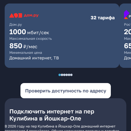
32 тарифа
Дом.ру
Рос
1000
2
мбит/сек
Максимальная скорость
Мак
850
6
₽/мес
Минимальная цена
Мин
Домашний интернет, ТВ
До
Проверить доступность по адресу
Подключить интернет на пер
Кулибина в Йошкар-Оле
В 2026 году на пер Кулибина в Йошкар-Оле домашний интернет
предлагают 4 провайдера. Общее количество доступных тарифов -