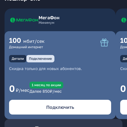
МегаФон
Минимум
100
1
мбит/сек
Домашний интернет
Дом
Детали
Подключение
Де
Скидка только для новых абонентов.
Ски
1 месяц по акции
0
0
₽/мес
Далее
850
₽/мес
Подключить