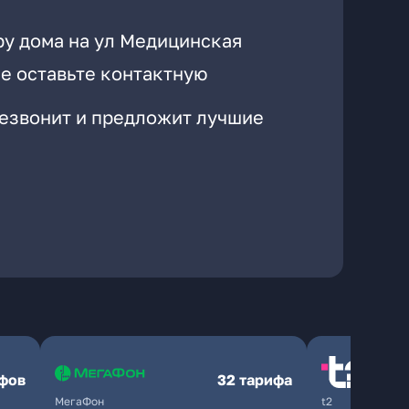
ру дома на ул Медицинская
е оставьте контактную
резвонит и предложит лучшие
ифов
32 тарифа
МегаФон
t2