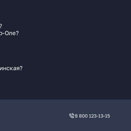
?
р-Оле?
цинская?
8 800 123-13-15