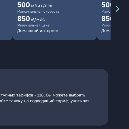
500
500
мбит/сек
мбит/
Максимальная скорость
Максимальная 
850
850
₽/мес
₽/мес
Минимальная цена
Минимальная ц
Домашний интернет
Домашний ин
тупных тарифов - 118. Вы можете выбрать
дайте заявку на подходящий тариф, учитывая