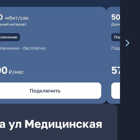
0
500
мбит/сек
мбит
шний интернет
Домашний инте
ключение
Подключение
ключение
-
бесплатно
Подключени
00
570
₽/мес
₽/м
Подключить
а ул Медицинская