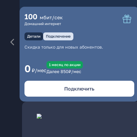
100
мбит/сек
Домашний интернет
Детали
Подключение
Скидка только для новых абонентов.
1 месяц по акции
0
₽/мес
Далее
850
₽/мес
Подключить