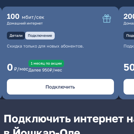
100
20
мбит/сек
Домашний интернет
Дома
Детали
Подключение
Под
Скидка только для новых абонентов.
Под
1 месяц по акции
0
5
₽/мес
Далее
950
₽/мес
Подключить
Подключить интернет н
в Йошкар-Оле