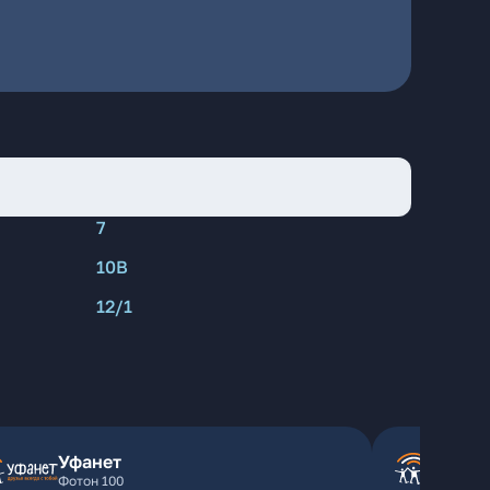
7
10В
12/1
Уфанет
Фотон 100