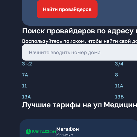
Найти провайдеров
Поиск провайдеров по адресу
Воспользуйтесь поиском, чтобы найти свой д
3 к2
3/4
7А
8
11
11А
13А
13Б
Лучшие тарифы на ул Медицин
МегаФон
Минимум