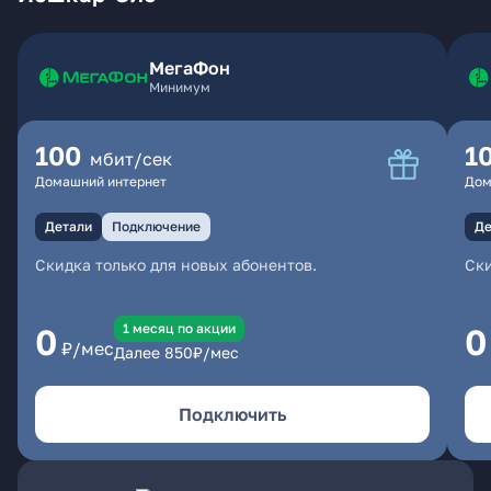
МегаФон
Минимум
100
1
мбит/сек
Домашний интернет
Дом
Детали
Подключение
Де
Скидка только для новых абонентов.
Ски
1 месяц по акции
0
0
₽/мес
Далее
850
₽/мес
Подключить