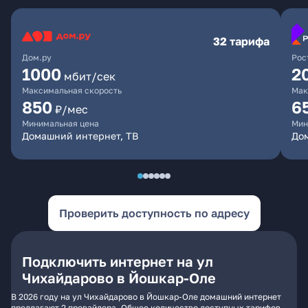
32 тарифа
Дом.ру
Рос
1000
2
мбит/сек
Максимальная скорость
Мак
850
6
₽/мес
Минимальная цена
Мин
Домашний интернет, ТВ
До
Проверить доступность по адресу
Подключить интернет на ул
Чихайдарово в Йошкар-Оле
В 2026 году на ул Чихайдарово в Йошкар-Оле домашний интернет
предлагают 2 провайдера. Общее количество доступных тарифов -