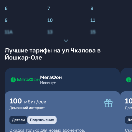
6
7
8
9
10
11
11А
13
15
Лучшие тарифы на ул Чкалова в
Йошкар-Оле
МегаФон
Минимум
100
1
мбит/сек
Домашний интернет
Дом
Детали
Подключение
Де
Скидка только для новых абонентов.
Ски