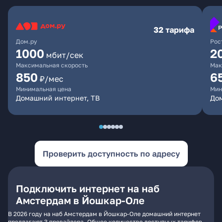
32 тарифа
Дом.ру
Рос
1000
2
мбит/сек
Максимальная скорость
Мак
850
6
₽/мес
Минимальная цена
Мин
Домашний интернет, ТВ
До
Проверить доступность по адресу
Подключить интернет на наб
Амстердам в Йошкар-Оле
В 2026 году на наб Амстердам в Йошкар-Оле домашний интернет
предлагают 3 провайдера. Общее количество доступных тарифов -