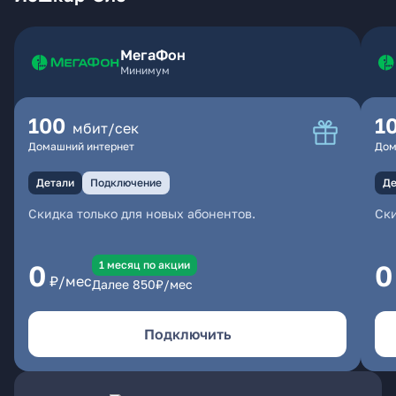
МегаФон
Минимум
100
1
мбит/сек
Домашний интернет
Дом
Детали
Подключение
Де
Скидка только для новых абонентов.
Ски
1 месяц по акции
0
0
₽/мес
Далее
850
₽/мес
Подключить