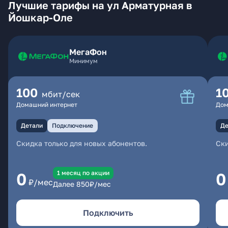
Лучшие тарифы на ул Арматурная в
Йошкар-Оле
МегаФон
Минимум
100
1
мбит/сек
Домашний интернет
Дом
Детали
Подключение
Де
Скидка только для новых абонентов.
Ски
1 месяц по акции
0
0
₽/мес
Далее
850
₽/мес
Подключить