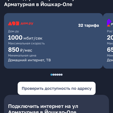
Арматурная в Йошкар-Оле
32 тарифа
Дом.ру
Рос
1000
2
мбит/сек
Максимальная скорость
Мак
850
6
₽/мес
Минимальная цена
Мин
Домашний интернет, ТВ
До
Проверить доступность по адресу
Подключить интернет на ул
Арматурная в Йошкар-Оле